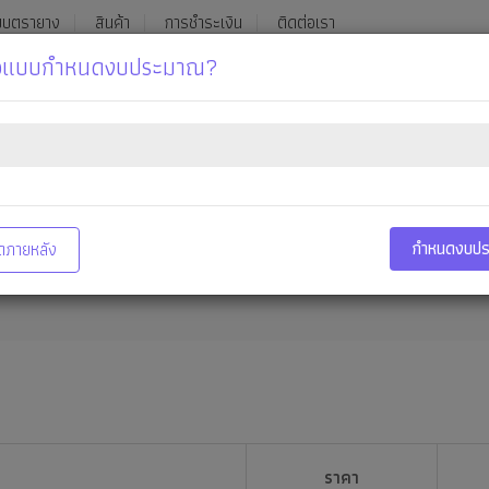
บบตรายาง
สินค้า
การชำระเงิน
ติดต่อเรา
ื้อแบบกำหนดงบประมาณ?
980-1
aksornsil@
aksornsil.com
หมวดหมู่ทั้งหมด
กำหนดงบป
ดภายหลัง
ราคา