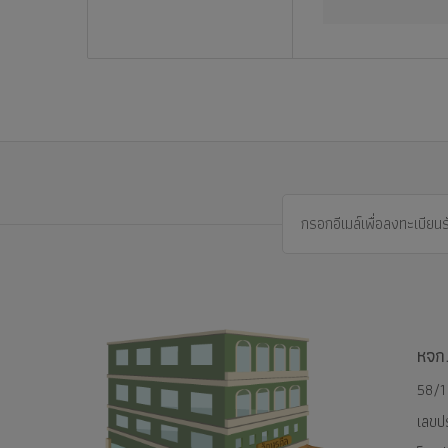
หจก.
58/1
เลขป