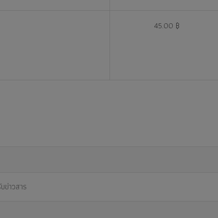
45.00 ฿