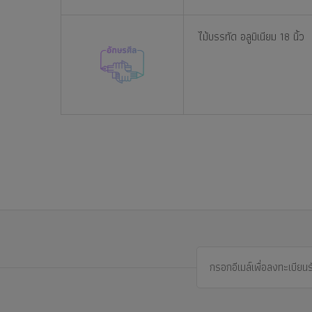
ไม้บรรทัด อลูมิเนียม 18 นิ้ว