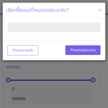
หจก.อักษรศีล
เมนู
×
เลือกซื้อแบบกำหนดงบประมาณ?
หมวดหมู่สินค้า
แสดงทั้งหมด
25,591
กำหนดงบประมาณ
กำหนดภายหลัง
กลุ่มสินค้าตัด เจาะ
77
ช่วงราคา