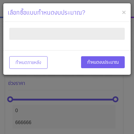
หจก.อักษรศีล
เมนู
×
เลือกซื้อแบบกำหนดงบประมาณ?
หมวดหมู่สินค้า
แสดงทั้งหมด
25,591
กำหนดงบประมาณ
กำหนดภายหลัง
กลุ่มสินค้าตัด เจาะ
77
ช่วงราคา